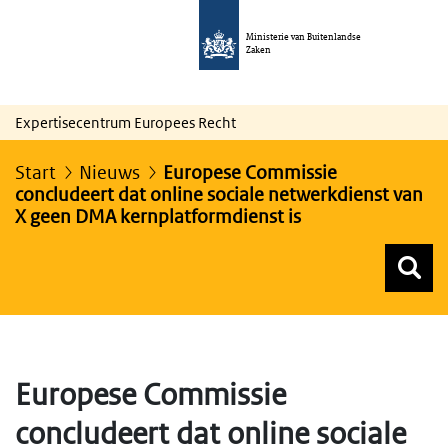
Ministerie van Buitenlandse
Zaken
Expertisecentrum Europees Recht
Start
Nieuws
Europese Commissie
concludeert dat online sociale netwerkdienst van
X geen DMA kernplatformdienst is
Z
Z
Top menu zoeken
Europese Commissie
concludeert dat online sociale