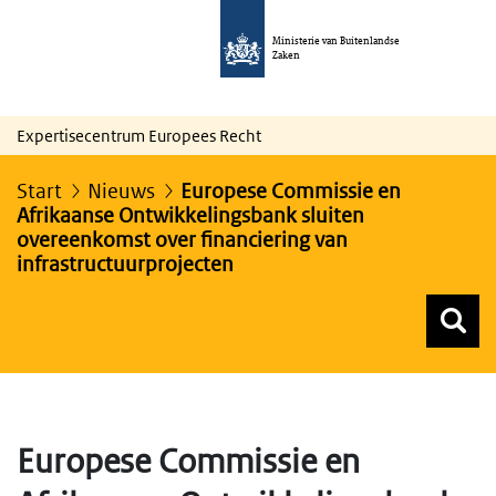
Ministerie van Buitenlandse
Zaken
Expertisecentrum Europees Recht
Start
Nieuws
Europese Commissie en
Afrikaanse Ontwikkelingsbank sluiten
overeenkomst over financiering van
infrastructuurprojecten
Z
Z
Top menu zoeken
Europese Commissie en