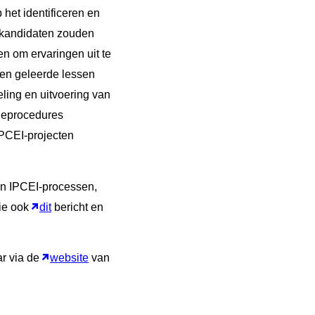
 het identificeren en
e kandidaten zouden
en om ervaringen uit te
 en geleerde lessen
eling en uitvoering van
tieprocedures
IPCEI-projecten
van IPCEI-processen,
ie ook
dit
bericht en
ar via de
website
van