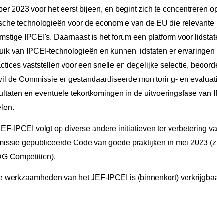
er 2023 voor het eerst bijeen, en begint zich te concentreren op
egische technologieën voor de economie van de EU die relevant
mstige IPCEI's. Daarnaast is het forum een platform voor lidstat
uik van IPCEI-technologieën en kunnen lidstaten er ervaringen
ctices vaststellen voor een snelle en degelijke selectie, beoord
wil de Commissie er gestandaardiseerde monitoring- en evalua
ltaten en eventuele tekortkomingen in de uitvoeringsfase van 
elen.
JEF-IPCEI volgt op diverse andere initiatieven ter verbetering 
issie gepubliceerde Code van goede praktijken in mei 2023 (z
DG Competition).
de werkzaamheden van het JEF-IPCEI is (binnenkort) verkrijgba