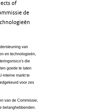
ects of
Commissie de
technologieën
ndersteuning van
ren en technologieën,
ringsrisico's die
ten goede te laten
-interne markt te
oedgekeurd voor zes
ten van de Commissie,
ere belanghebbenden.