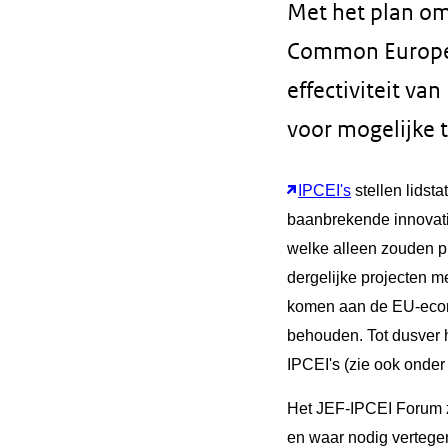
Met het plan om
Common European
effectiviteit va
voor mogelijke t
IPCEI's
stellen lidst
baanbrekende innovatie
welke alleen zouden pl
dergelijke projecten m
komen aan de EU-econom
behouden. Tot dusver 
IPCEI's (zie ook onde
Het JEF-IPCEI Forum z
en waar nodig vertege