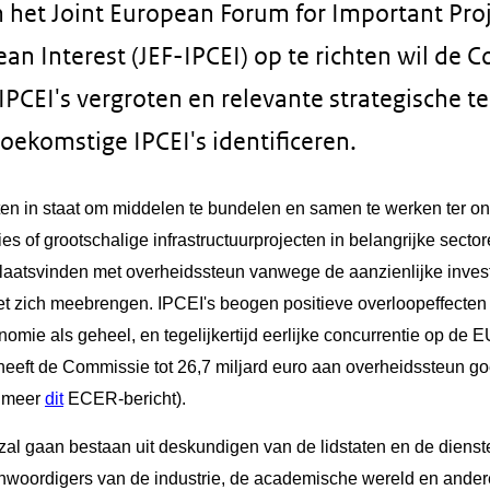
 het Joint European Forum for Important Proj
 Interest (JEF-IPCEI) op te richten wil de 
n IPCEI's vergroten en relevante strategische 
oekomstige IPCEI's identificeren.
aten in staat om middelen te bundelen en samen te werken ter o
s of grootschalige infrastructuurprojecten in belangrijke secto
aatsvinden met overheidssteun vanwege de aanzienlijke investe
et zich meebrengen. IPCEI's beogen positieve overloopeffecten 
ie als geheel, en tegelijkertijd eerlijke concurrentie op de EU
heeft de Commissie tot 26,7 miljard euro aan overheidssteun g
r meer
dit
ECER-bericht).
al gaan bestaan uit deskundigen van de lidstaten en de diens
nwoordigers van de industrie, de academische wereld en and