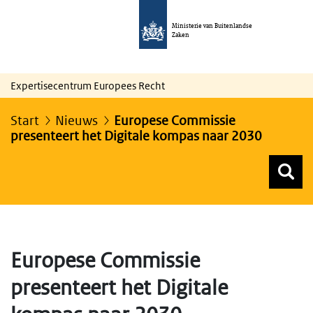
Ministerie van Buitenlandse
Zaken
Expertisecentrum Europees Recht
Start
Nieuws
Europese Commissie
presenteert het Digitale kompas naar 2030
Z
Z
Top menu zoeken
Europese Commissie
presenteert het Digitale