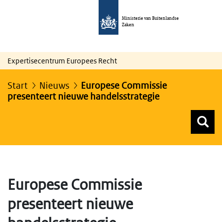
Ministerie van Buitenlandse
Zaken
Expertisecentrum Europees Recht
Start
Nieuws
Europese Commissie
presenteert nieuwe handelsstrategie
Z
Z
Top menu zoeken
Europese Commissie
presenteert nieuwe