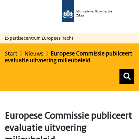
Ministerie van Buitenlandse
Zaken
Expertisecentrum Europees Recht
Start
Nieuws
Europese Commissie publiceert
evaluatie uitvoering milieubeleid
Z
Z
Top menu zoeken
Europese Commissie publiceert
evaluatie uitvoering