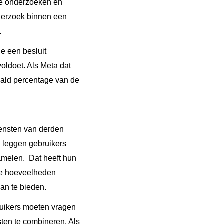
 te onderzoeken en
nderzoek binnen een
.
e een besluit
oldoet. Als Meta dat
aald percentage van de
ensten van derden
n leggen gebruikers
melen. Dat heeft hun
ote hoeveelheden
an te bieden.
ruikers moeten vragen
en te combineren. Als