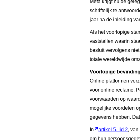
Meta krijgt nu de gel
schriftelijk te antwo
jaar na de inleiding v
Als het voorlopige st
vaststellen waarin sta
besluit vervolgens ni
totale wereldwijde om
Voorlopige bevindin
Online platformen ver
voor online reclame. P
voorwaarden op waard
mogelijke voordelen o
gegevens hebben. Dat 
In
artikel 5, lid 2
, van
om hun persoonsgegev