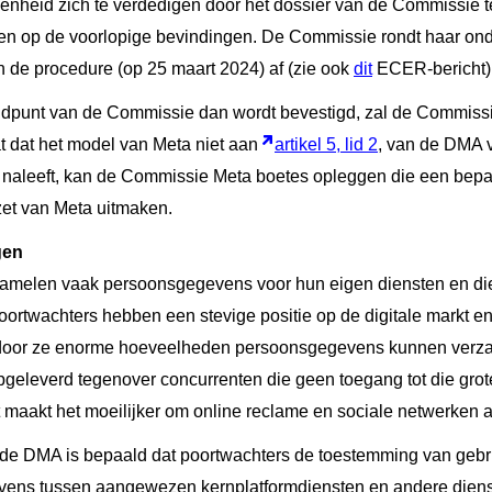
egenheid zich te verdedigen door het dossier van de Commissie
orden op de voorlopige bevindingen. De Commissie rondt haar o
an de procedure (op 25 maart 2024) af (zie ook
dit
ECER-bericht)
andpunt van de Commissie dan wordt bevestigd, zal de Commissi
at dat het model van Meta niet aan
artikel 5, lid 2
, van de DMA v
et naleeft, kan de Commissie Meta boetes opleggen die een bep
zet van Meta uitmaken.
gen
zamelen vaak persoonsgegevens voor hun eigen diensten en di
oortwachters hebben een stevige positie op de digitale markt e
oor ze enorme hoeveelheden persoonsgegevens kunnen verza
pgeleverd tegenover concurrenten die geen toegang tot die gr
maakt het moeilijker om online reclame en sociale netwerken a
 de DMA is bepaald dat poortwachters de toestemming van geb
ens tussen aangewezen kernplatformdiensten en andere dienst