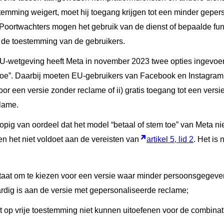
temming weigert, moet hij toegang krijgen tot een minder gepe
 Poortwachters mogen het gebruik van de dienst of bepaalde fun
 de toestemming van de gebruikers.
EU-wetgeving heeft Meta in november 2023 twee opties ingevoer
 toe”. Daarbij moeten EU-gebruikers van Facebook en Instagram 
r een versie zonder reclame of ii) gratis toegang tot een versi
lame.
pig van oordeel dat het model “betaal of stem toe” van Meta n
n het niet voldoet aan de vereisten van
artikel 5, lid 2
. Het is 
staat om te kiezen voor een versie waar minder persoonsgegev
ardig is aan de versie met gepersonaliseerde reclame;
t op vrije toestemming niet kunnen uitoefenen voor de combina