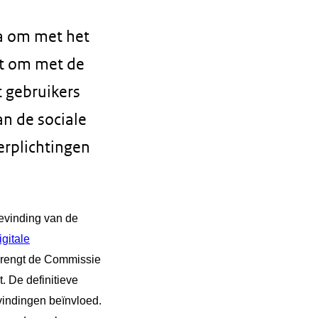
a om met het
gt om met de
 gebruikers
n de sociale
rplichtingen
evinding van de
igitale
brengt de Commissie
 De definitieve
vindingen beïnvloed.