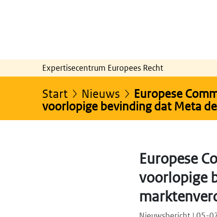
Expertisecentrum Europees Recht
Start
Nieuws
Europese Commi
voorlopige bevinding dat Meta de
Europese Co
voorlopige 
marktenvero
Nieuwsbericht | 05-