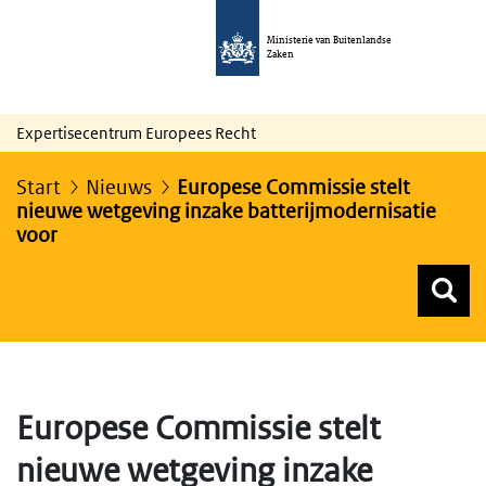
Ministerie van Buitenlandse
Zaken
Expertisecentrum Europees Recht
Start
Nieuws
Europese Commissie stelt
nieuwe wetgeving inzake batterijmodernisatie
voor
Z
Z
Top menu zoeken
Europese Commissie stelt
nieuwe wetgeving inzake