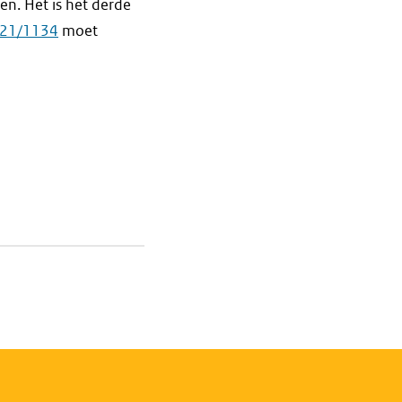
nen. Het is het derde
2021/1134
moet