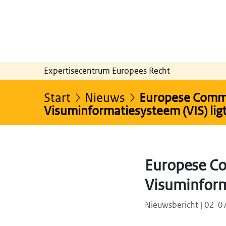
Expertisecentrum Europees Recht
Start
Nieuws
Europese Commis
Visuminformatiesysteem (VIS) lig
Europese Co
Visuminform
Nieuwsbericht | 02-