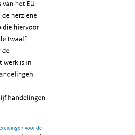
 van het EU-
n de herziene
 die hiervoor
de twaalf
r de
 werk is in
handelingen
Vijf handelingen
ereidingen voor de