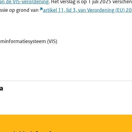
van de VIS-verordening
. Het verslag is op 1 juli 2025 versche
ssie op grond van
artikel 11, lid 3, van Verordening (EU) 
uminformatiesysteem (VIS)
na