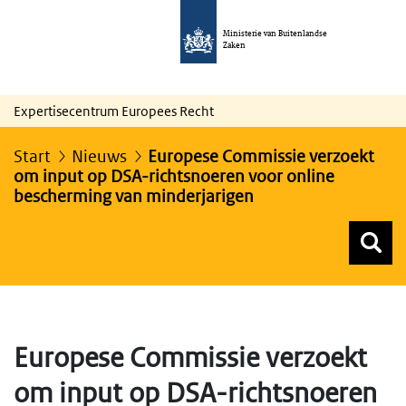
Ministerie van Buitenlandse
Zaken
Expertisecentrum Europees Recht
Start
Nieuws
Europese Commissie verzoekt
om input op DSA-richtsnoeren voor online
bescherming van minderjarigen
Z
Z
Top menu zoeken
Europese Commissie verzoekt
om input op DSA-richtsnoeren