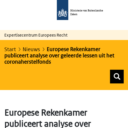
Ministerie van Buitenlandse
Zaken
Expertisecentrum Europees Recht
Start
Nieuws
Europese Rekenkamer
publiceert analyse over geleerde lessen uit het
coronaherstelfonds
Z
Z
Top menu zoeken
Europese Rekenkamer
publiceert analyse over