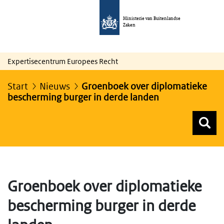
Ministerie van Buitenlandse
Zaken
Expertisecentrum Europees Recht
Start
Nieuws
Groenboek over diplomatieke
bescherming burger in derde landen
Z
Z
Top menu zoeken
Groenboek over diplomatieke
bescherming burger in derde