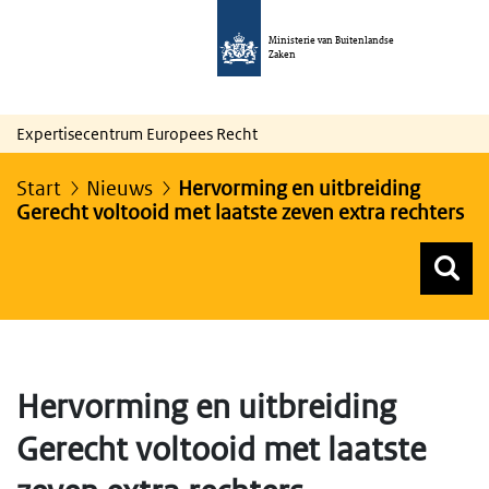
Ministerie van Buitenlandse
Zaken
Expertisecentrum Europees Recht
Start
Nieuws
Hervorming en uitbreiding
Gerecht voltooid met laatste zeven extra rechters
Z
Z
Top menu zoeken
Hervorming en uitbreiding
Gerecht voltooid met laatste