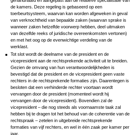
gehandhaafd en aangepast aan de relatieve specialisatie van
de kamers. Deze regeling is gebaseerd op een
toerbeurtsysteem, waarvan kan worden afgeweken in geval
van verknochtheid van bepaalde zaken (waarvan sprake is
wanneer zaken hetzelfde voorwerp hebben, deel uitmaken
van dezelfde reeks of juridische overeenkomsten vertonen)
en met het oog op de evenwichtige verdeling van de
werklast.
Tot slot wordt de deelname van de president en de
vicepresident aan de rechtsprekende activiteit uit te breiden.
Gezien de omvang van hun verantwoordelijkheden is
bevestigd dat de president en de vicepresident geen vaste
rechters in de rechtsprekende formaties zijn. Daarentegen is
besloten dat een verhinderde rechter voortaan wordt
vervangen door de president (momenteel wordt hij
vervangen door de vicepresident). Bovendien zal de
vicepresident – die nog steeds als voornaamste taak zal
hebben bij te dragen tot het behoud van de coherentie van de
rechtspraak – zetelen in uitgebreide rechtsprekende
formaties van vijf rechters, en wel in één zaak per kamer per
jaar.