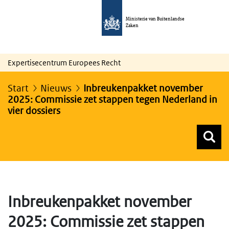
Ministerie van Buitenlandse
Zaken
Expertisecentrum Europees Recht
Start
Nieuws
Inbreukenpakket november
2025: Commissie zet stappen tegen Nederland in
vier dossiers
Z
Z
Top menu zoeken
Inbreukenpakket november
2025: Commissie zet stappen