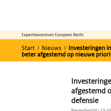
Expertisecentrum Europees Recht
Start
Nieuws
Investeringen i
beter afgestemd op nieuwe priorit
Investering
afgestemd op
defensie
Nieuwsbericht | 23-