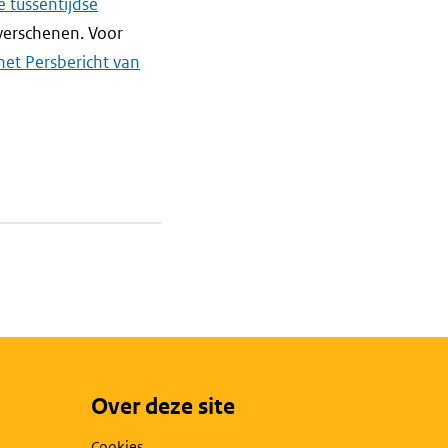
 tussentijdse
verschenen. Voor
het Persbericht van
Over deze site
Cookies