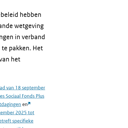
iebeleid hebben
aande wetgeving
ngen in verband
n te pakken. Het
van het
aad van 18 september
es Sociaal Fonds Plus
itdagingen
en
tember 2025 tot
reft specifieke