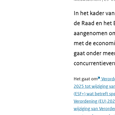
In het kader va
de Raad en het 
aangenomen om 
met de economisc
gaat onder meer
concurrentieve
Het gaat om
Verord
2025 tot wijziging va
(ESF+) wat betreft s
Verordening (EU) 20
wijziging van Verord