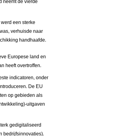
d neemt de vierde
 werd een sterke
 was, verhuisde naar
gschikking handhaafde.
tieve Europese land en
n heeft overtroffen.
este indicatoren, onder
 introduceren. De EU
nten op gebieden als
ntwikkeling)-uitgaven
terk gedigitaliseerd
 bedrijfsinnovaties).