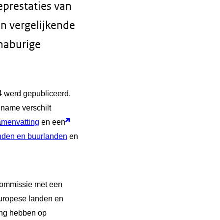
eprestaties van
n vergelijkende
 naburige
24 werd gepubliceerd,
ename verschilt
amenvatting
en een
nden en buurlanden
en
 Commissie met een
Europese landen en
ing hebben op