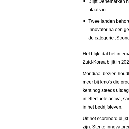
Blijft Denemarken 
plaats in.
Twee landen behoren
innovator na een ge
de categorie „Stron
Het blijkt dat het int
Zuid-Korea blijft in 20
Mondiaal bezien houdt 
meer bij kmo's die pro
kent nog steeds uitdag
intellectuele activa,
in het bedrijfsleven.
Uit het scorebord blij
zijn. Sterke innovator