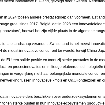
het meest innovatieve EU-land, gevolgd door Zweden. Nederlan
 in 2024 tot een andere prestatiegroep dan voorheen. Estland
stage groei sinds 2017. België, dat in 2023 een innovatieleider
g Innovators”, hoewel het zijn vijfde plaats in de algemene ran
ernationale landschap verandert. Zwitserland is het meest innova
24 de meest innovatieve concurrent ter wereld, terwijl China Japa
de EU een solide positie en toont zij sterke prestaties in de me
duct- en procesinnovaties en milieugerelateerde technologieën
ingen in vergelijking met haar belangrijkste mondiale concurre
 samenwerking tussen innovatieve kmo's en O&O (onderzoek en o
kt dat innovatieleiders beschikken over onderzoekssystemen en s
en tonen sterke punten in hun innovatie-ecosystemen (product- en