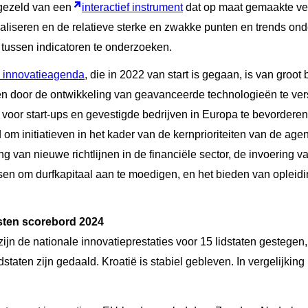
rgezeld van een
interactief instrument
dat op maat gemaakte ver
ualiseren en de relatieve sterke en zwakke punten en trends on
 tussen indicatoren te onderzoeken.
 innovatieagenda
, die in 2022 van start is gegaan, is van groo
ten door de ontwikkeling van geavanceerde technologieën te ve
or start-ups en gevestigde bedrijven in Europa te bevorderen. 
om initiatieven in het kader van de kernprioriteiten van de age
ng van nieuwe richtlijnen in de financiële sector, de invoering 
n om durfkapitaal aan te moedigen, en het bieden van opleid
sten scorebord 2024
n de nationale innovatieprestaties voor 15 lidstaten gestegen, t
staten zijn gedaald. Kroatië is stabiel gebleven. In vergelijking