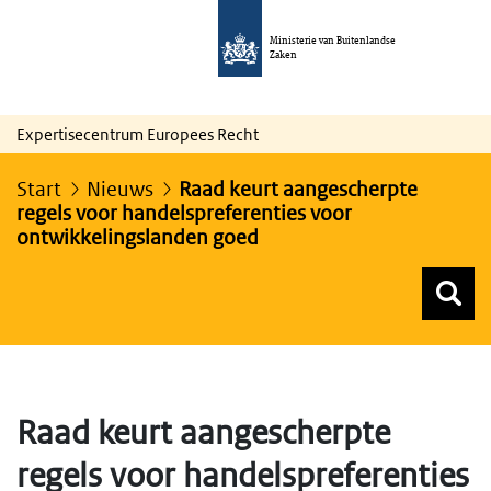
Ministerie van Buitenlandse
Zaken
Expertisecentrum Europees Recht
Start
Nieuws
Raad keurt aangescherpte
regels voor handelspreferenties voor
ontwikkelingslanden goed
Z
Z
Top menu zoeken
Raad keurt aangescherpte
regels voor handelspreferenties