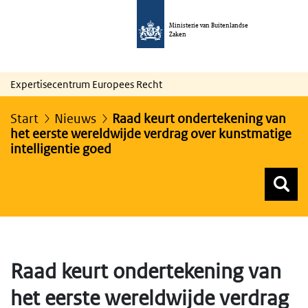
Ministerie van Buitenlandse
Zaken
Expertisecentrum Europees Recht
Start
Nieuws
Raad keurt ondertekening van
het eerste wereldwijde verdrag over kunstmatige
intelligentie goed
Z
Z
Top menu zoeken
Raad keurt ondertekening van
het eerste wereldwijde verdrag