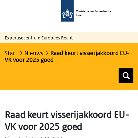
Ministerie van Buitenlandse
Zaken
Expertisecentrum Europees Recht
Start
Nieuws
Raad keurt visserijakkoord EU-
VK voor 2025 goed
Z
Z
Top menu zoeken
Raad keurt visserijakkoord EU-
VK voor 2025 goed