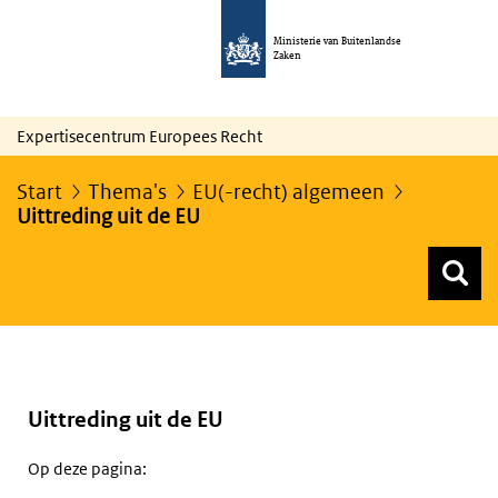
Ministerie van Buitenlandse
Zaken
Expertisecentrum Europees Recht
Start
Thema's
EU(-recht) algemeen
Uittreding uit de EU
Z
Z
Top menu zoeken
Uittreding uit de EU
Op deze pagina: