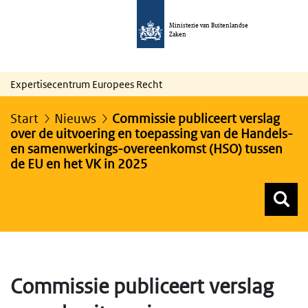
Ministerie van Buitenlandse
Zaken
Expertisecentrum Europees Recht
Start
Nieuws
Commissie publiceert verslag
over de uitvoering en toepassing van de Handels-
en samenwerkings-overeenkomst (HSO) tussen
de EU en het VK in 2025
Z
Z
Top menu zoeken
Commissie publiceert verslag