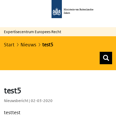
Ministerie van Buitenlandse
Zaken
Expertisecentrum Europees Recht
Start
Nieuws
test5
Z
Z
Top menu zoeken
test5
Nieuwsbericht | 02-03-2020
testtest