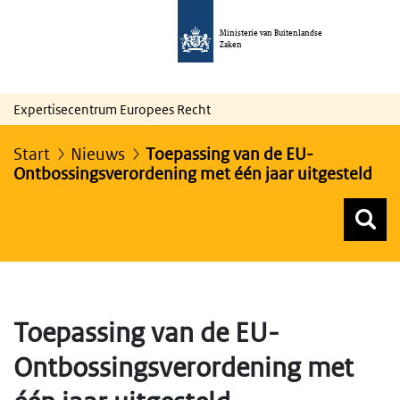
Ministerie van Buitenlandse
Zaken
Expertisecentrum Europees Recht
Start
Nieuws
Toepassing van de EU-
Ontbossingsverordening met één jaar uitgesteld
Z
Z
Top menu zoeken
Toepassing van de EU-
Ontbossingsverordening met