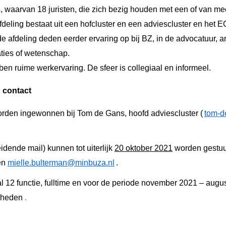
e’s, waarvan 18 juristen, die zich bezig houden met een of van
eling bestaat uit een hofcluster en een adviescluster en het 
afdeling deden eerder ervaring op bij BZ, in de advocatuur, an
aties of wetenschap.
n ruime werkervaring. De sfeer is collegiaal en informeel.
n contact
orden ingewonnen bij Tom de Gans, hoofd adviescluster (
tom-d
idende mail) kunnen tot uiterlijk
20 oktober 2021
worden gestuu
en
mielle.bulterman@minbuza.nl
.
l 12 functie, fulltime en voor de periode november 2021 – augu
jkheden
.