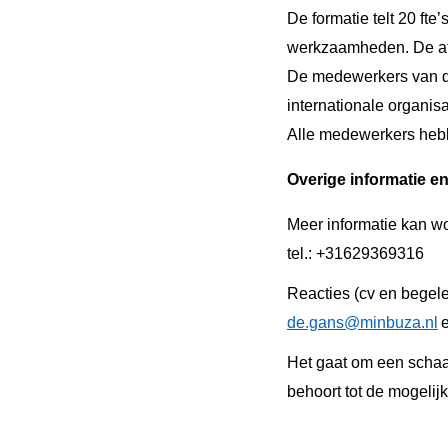
De formatie telt 20 ft
werkzaamheden. De afd
De medewerkers van de 
internationale organis
Alle medewerkers hebbe
Overige informatie e
Meer informatie kan w
tel.: +31629369316
Reacties (cv en begele
de.gans@minbuza.nl
Het gaat om een schaa
behoort tot de mogeli