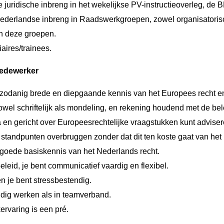
 juridische inbreng in het wekelijkse PV-instructieoverleg, de
Nederlandse inbreng in Raadswerkgroepen, zowel organisatorisc
 deze groepen.
aires/trainees.
medewerker
n zodanig brede en diepgaande kennis van het Europees recht e
owel schriftelijk als mondeling, en rekening houdend met de be
ma en gericht over Europeesrechtelijke vraagstukken kunt adviser
n standpunten overbruggen zonder dat dit ten koste gaat van het 
 goede basiskennis van het Nederlands recht.
eleid, je bent communicatief vaardig en flexibel.
en je bent stressbestendig.
ndig werken als in teamverband.
rvaring is een pré.