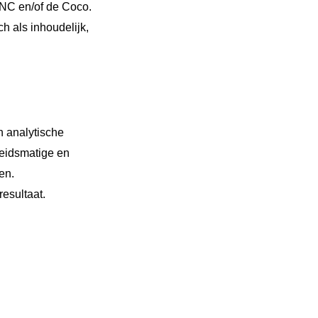
 BNC en/of de Coco.
h als inhoudelijk,
n analytische
leidsmatige en
en.
resultaat.