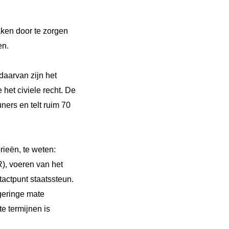
aken door te zorgen
en.
 daarvan zijn het
 het civiele recht. De
ers en telt ruim 70
ieën, te weten:
), voeren van het
actpunt staatssteun.
geringe mate
e termijnen is