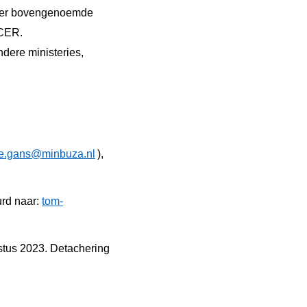
 meer bovengenoemde
ECER.
dere ministeries,
e.gans@minbuza.nl
),
rd naar:
tom-
stus 2023. Detachering