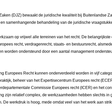
 Zaken (DJZ) bewaakt de juridische kwaliteit bij Buitenlandse Z
e en samenhangende behandeling van de juridische vraagstukk
erkzaam op vrijwel alle terreinen van het recht. De belangrijkste
uropees recht, verdragenrecht, staats- en bestuursrecht, alsmede
ngen worden ondersteund door een aantal management ondersteun
ing Europees Recht kunnen onderverdeeld worden in vijf categor
praktijk, beheer van het Expertisecentrum Europees recht (ECER
terdepartementale Commissie Europees recht (ICER) en het cont
ing zijn relatief complex, de werkzaamheden hebben slechts in 
. De werkdruk is hoog, mede omdat veel van het werk aan strikt