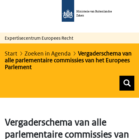
Ministerie van Buitenlandse
Zaken
Expertisecentrum Europees Recht
Start
Zoeken in Agenda
Vergaderschema van
alle parlementaire commissies van het Europees
Parlement
Z
Z
Top menu zoeken
Vergaderschema van alle
parlementaire commissies van