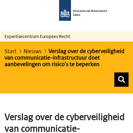
Ministerie van Buitenlandse
Zaken
Expertisecentrum Europees Recht
Start
Nieuws
Verslag over de cyberveiligheid
van communicatie-infrastructuur doet
aanbevelingen om risico's te beperken
Z
Z
Top menu zoeken
Verslag over de cyberveiligheid
van communicatie-