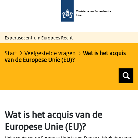
Ministerie van Buitenlandse
Zaken
Expertisecentrum Europees Recht
Start
Veelgestelde vragen
Wat is het acquis
van de Europese Unie (EU)?
Z
Z
Top menu zoeken
Wat is het acquis van de
Europese Unie (EU)?
Het
acquis
van de Europese Unie is een Franse uitdrukking voor