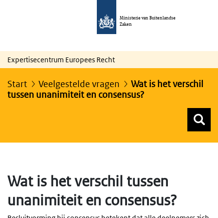
Ministerie van Buitenlandse
Zaken
Expertisecentrum Europees Recht
Start
Veelgestelde vragen
Wat is het verschil
tussen unanimiteit en consensus?
Z
Z
Top menu zoeken
Wat is het verschil tussen
unanimiteit en consensus?
Besluitvorming bij consensus betekent dat alle deelnemers zich