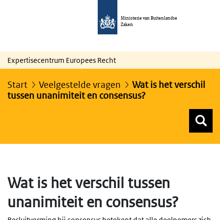
Ministerie van Buitenlandse
Zaken
Expertisecentrum Europees Recht
Start
Veelgestelde vragen
Wat is het verschil
tussen unanimiteit en consensus?
Z
Z
Top menu zoeken
Wat is het verschil tussen
unanimiteit en consensus?
Besluitvorming bij consensus betekent dat alle deelnemers zich