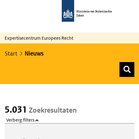
Ministerie van Buitenlandse
Zaken
Expertisecentrum Europees Recht
Start
Nieuws
Z
Z
Top menu zoeken
5.031
Zoekresultaten
Verberg filters
Webcontent zoeken