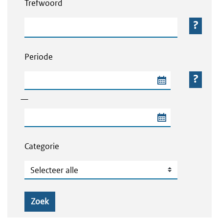
Trefwoord
Trefwoord
Periode
Begindatum van de periode
—
Einddatum van de periode
Categorie
Categorie
Zoek