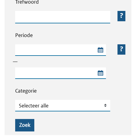
Trefwoord
Trefwoord
Periode
Begindatum van de periode
—
Einddatum van de periode
Categorie
Categorie
Zoek