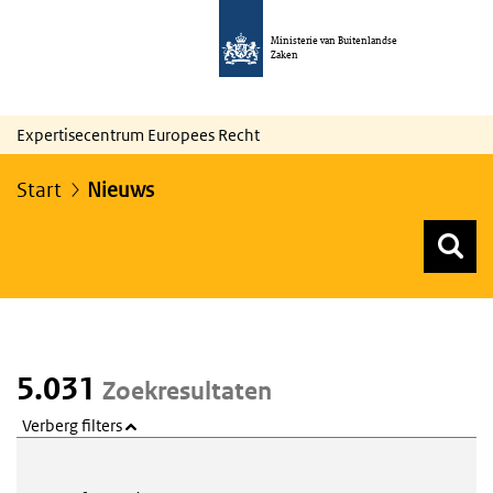
Ministerie van Buitenlandse
Zaken
Expertisecentrum Europees Recht
Start
Nieuws
Z
Z
Top menu zoeken
5.031
Zoekresultaten
Verberg filters
Webcontent zoeken