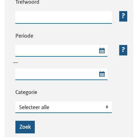
Trefwoord
Trefwoord
Periode
Begindatum van de periode
—
Einddatum van de periode
Categorie
Categorie
Zoek