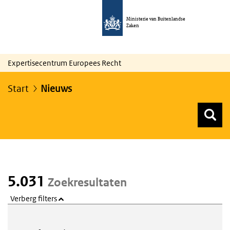
Ministerie van Buitenlandse
Zaken
Expertisecentrum Europees Recht
Start
Nieuws
Z
Z
Top menu zoeken
5.031
Zoekresultaten
Verberg filters
Webcontent zoeken