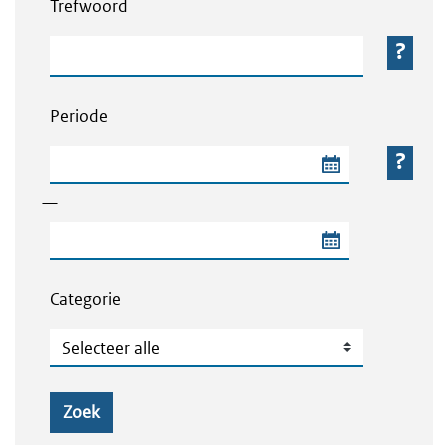
Trefwoord
Trefwoord
Periode
Begindatum van de periode
—
Einddatum van de periode
Categorie
Categorie
Zoek