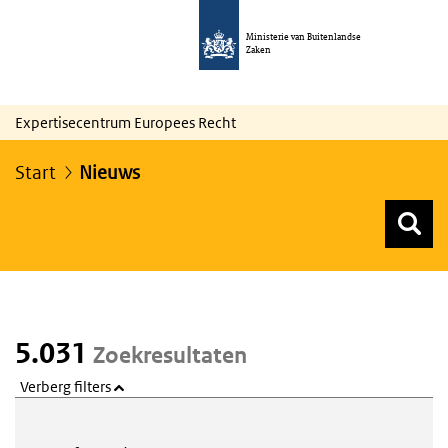
Ministerie van Buitenlandse
Zaken
Expertisecentrum Europees Recht
Start
Nieuws
Z
Z
Top menu zoeken
5.031
Zoekresultaten
Verberg filters
Webcontent zoeken