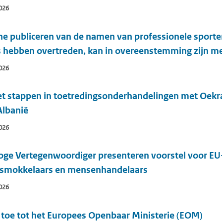
026
ne publiceren van de namen van professionele sporter
s hebben overtreden, kan in overeenstemming zijn me
026
et stappen in toetredingsonderhandelingen met Oekr
Albanië
026
ge Vertegenwoordiger presenteren voorstel voor EU-
nsmokkelaars en mensenhandelaars
026
 toe tot het Europees Openbaar Ministerie (EOM)