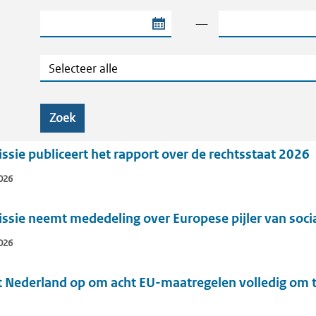
Begindatum van de periode
Einddatum van de
—
Categorie
Zoek
ie publiceert het rapport over de rechtsstaat 2026
026
sie neemt mededeling over Europese pijler van socia
026
 Nederland op om acht EU-maatregelen volledig om te