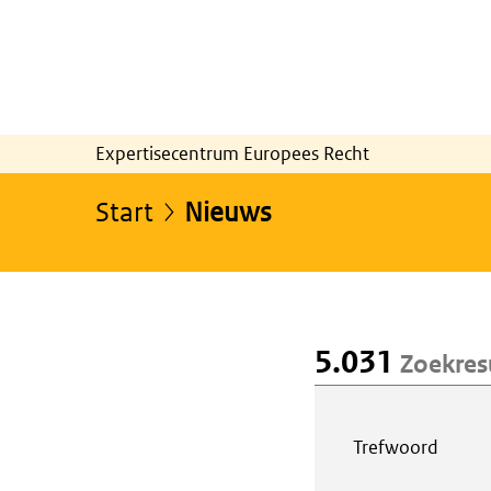
Expertisecentrum Europees Recht
Start
Nieuws
5.031
Zoekres
Webcontent z
Trefwoord