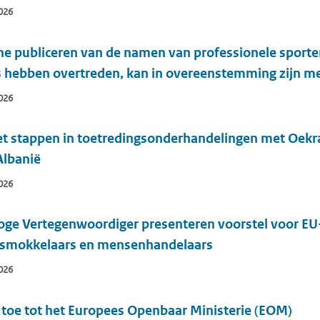
026
ne publiceren van de namen van professionele sporter
s hebben overtreden, kan in overeenstemming zijn me
026
et stappen in toetredingsonderhandelingen met Oekr
Albanië
026
ge Vertegenwoordiger presenteren voorstel voor EU-
nsmokkelaars en mensenhandelaars
026
 toe tot het Europees Openbaar Ministerie (EOM)