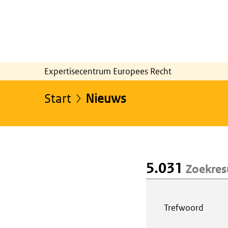
Expertisecentrum Europees Recht
Start
Nieuws
5.031
Zoekres
Webcontent z
Trefwoord