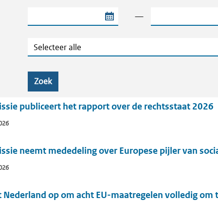
Begindatum van de periode
Einddatum van de
—
Categorie
Zoek
ie publiceert het rapport over de rechtsstaat 2026
026
sie neemt mededeling over Europese pijler van socia
026
 Nederland op om acht EU-maatregelen volledig om te