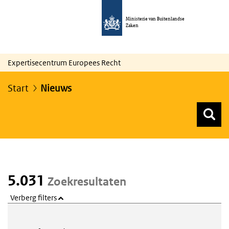
Ministerie van Buitenlandse
Zaken
Expertisecentrum Europees Recht
Start
Nieuws
Z
Z
Top menu zoeken
5.031
Zoekresultaten
Verberg filters
Webcontent zoeken