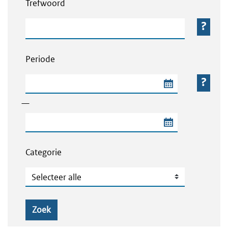
Trefwoord
Trefwoord
Periode
Begindatum van de periode
—
Einddatum van de periode
Categorie
Categorie
Zoek