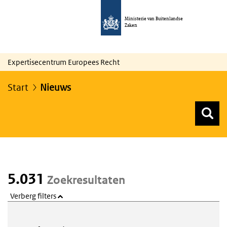
Ministerie van Buitenlandse
Zaken
Expertisecentrum Europees Recht
Start
Nieuws
Z
Z
Top menu zoeken
5.031
Zoekresultaten
Verberg filters
Webcontent zoeken