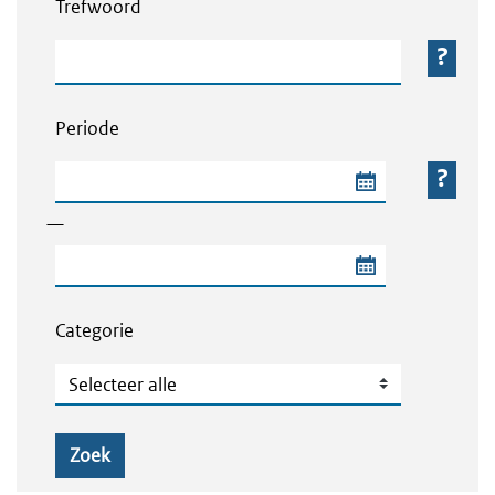
Trefwoord
Trefwoord
Periode
Begindatum van de periode
—
Einddatum van de periode
Categorie
Categorie
Zoek