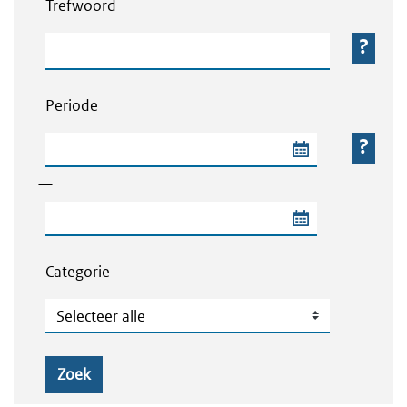
Trefwoord
Trefwoord
Periode
Begindatum van de periode
—
Einddatum van de periode
Categorie
Categorie
Zoek