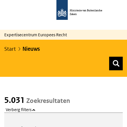
Ministerie van Buitenlandse
Zaken
Expertisecentrum Europees Recht
Start
Nieuws
Z
Z
Top menu zoeken
5.031
Zoekresultaten
Verberg filters
Webcontent zoeken