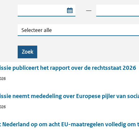
Begindatum van de periode
Einddatum van de
—
Categorie
Zoek
ie publiceert het rapport over de rechtsstaat 2026
026
sie neemt mededeling over Europese pijler van socia
026
 Nederland op om acht EU-maatregelen volledig om te