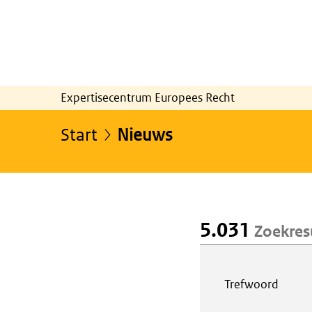
Expertisecentrum Europees Recht
Start
Nieuws
5.031
Zoekres
Webcontent z
Trefwoord