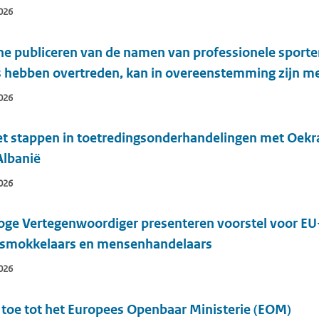
026
ne publiceren van de namen van professionele sporter
s hebben overtreden, kan in overeenstemming zijn me
026
et stappen in toetredingsonderhandelingen met Oekr
Albanië
026
ge Vertegenwoordiger presenteren voorstel voor EU-
nsmokkelaars en mensenhandelaars
026
 toe tot het Europees Openbaar Ministerie (EOM)