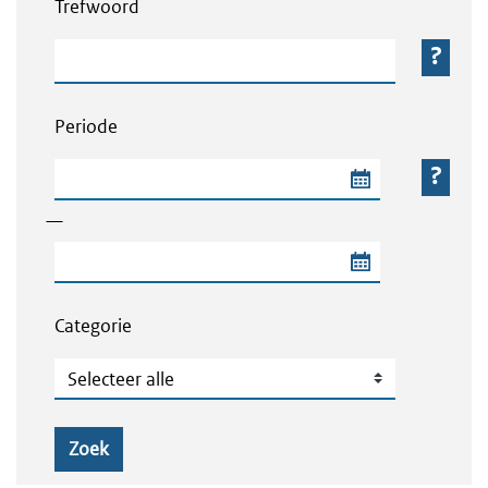
Trefwoord
Trefwoord
Periode
Begindatum van de periode
—
Einddatum van de periode
Categorie
Categorie
Zoek