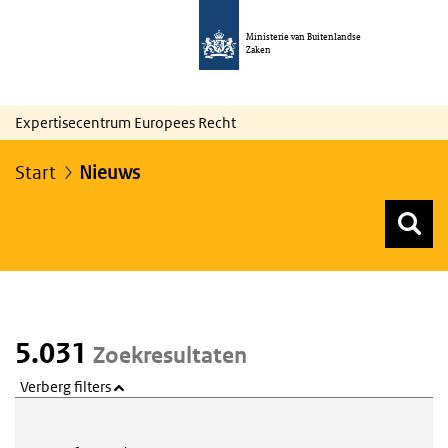
Ministerie van Buitenlandse
Zaken
Expertisecentrum Europees Recht
Start
Nieuws
Z
Z
Top menu zoeken
5.031
Zoekresultaten
Verberg filters
Webcontent zoeken