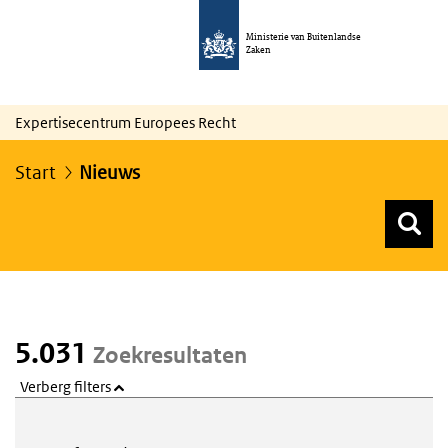
Ministerie van Buitenlandse
Zaken
Expertisecentrum Europees Recht
Start
Nieuws
Z
Z
Top menu zoeken
5.031
Zoekresultaten
Verberg filters
Webcontent zoeken