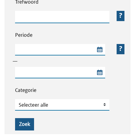
Trefwoord
Trefwoord
Periode
Begindatum van de periode
—
Einddatum van de periode
Categorie
Categorie
Zoek