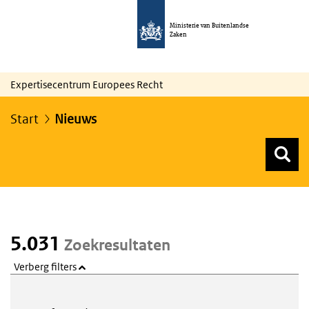
Ministerie van Buitenlandse
Zaken
Expertisecentrum Europees Recht
Start
Nieuws
Z
Z
Top menu zoeken
5.031
Zoekresultaten
Verberg filters
Webcontent zoeken