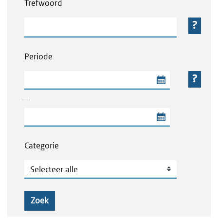
Trefwoord
Trefwoord
Periode
Begindatum van de periode
—
Einddatum van de periode
Categorie
Categorie
Zoek