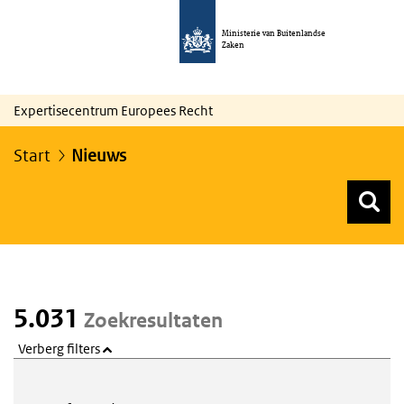
Ministerie van Buitenlandse
Zaken
Expertisecentrum Europees Recht
Start
Nieuws
Z
Z
Top menu zoeken
5.031
Zoekresultaten
Verberg filters
Webcontent zoeken