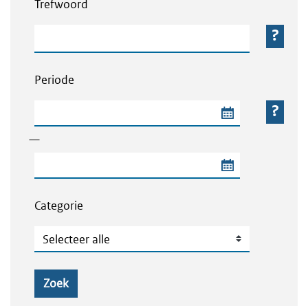
Trefwoord
Trefwoord
Periode
Begindatum van de periode
—
Einddatum van de periode
Categorie
Categorie
Zoek