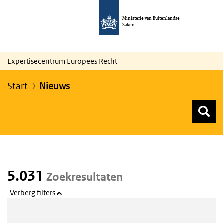
Ministerie van Buitenlandse
Zaken
Expertisecentrum Europees Recht
Start
Nieuws
Z
Z
Top menu zoeken
5.031
Zoekresultaten
Verberg filters
Webcontent zoeken