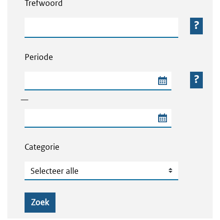
Trefwoord
Trefwoord
Periode
Begindatum van de periode
—
Einddatum van de periode
Categorie
Categorie
Zoek