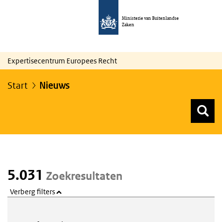
Ministerie van Buitenlandse
Zaken
Expertisecentrum Europees Recht
Start
Nieuws
Z
Z
Top menu zoeken
5.031
Zoekresultaten
Verberg filters
Webcontent zoeken