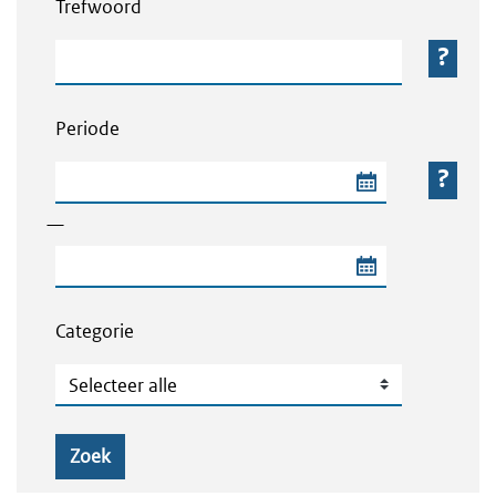
Trefwoord
Trefwoord
Periode
Begindatum van de periode
—
Einddatum van de periode
Categorie
Categorie
Zoek