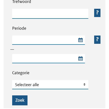
Trefwoord
Trefwoord
Periode
Begindatum van de periode
—
Einddatum van de periode
Categorie
Categorie
Zoek