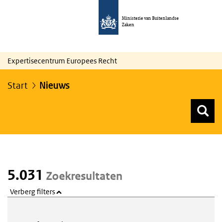
Ministerie van Buitenlandse
Zaken
Expertisecentrum Europees Recht
Start
Nieuws
Z
Z
Top menu zoeken
5.031
Zoekresultaten
Verberg filters
Webcontent zoeken