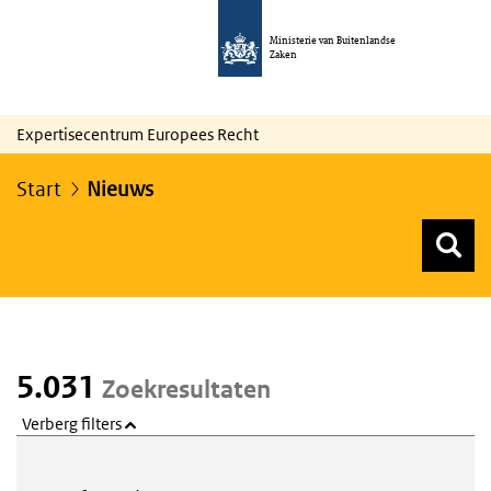
Ministerie van Buitenlandse
Zaken
Expertisecentrum Europees Recht
Start
Nieuws
Z
Z
Top menu zoeken
5.031
Zoekresultaten
Verberg filters
Webcontent zoeken