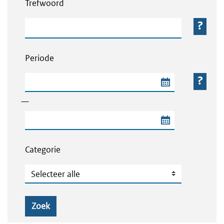
Trefwoord
Trefwoord
Periode
Begindatum van de periode
—
Einddatum van de periode
Categorie
Categorie
Zoek