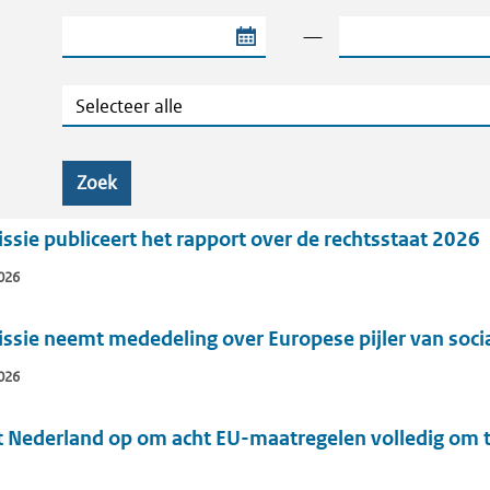
Begindatum van de periode
Einddatum van de
—
Categorie
Zoek
ie publiceert het rapport over de rechtsstaat 2026
026
sie neemt mededeling over Europese pijler van socia
026
 Nederland op om acht EU-maatregelen volledig om te