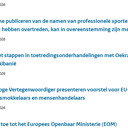
026
ne publiceren van de namen van professionele sporter
s hebben overtreden, kan in overeenstemming zijn me
026
et stappen in toetredingsonderhandelingen met Oekr
Albanië
026
ge Vertegenwoordiger presenteren voorstel voor EU-
nsmokkelaars en mensenhandelaars
026
 toe tot het Europees Openbaar Ministerie (EOM)