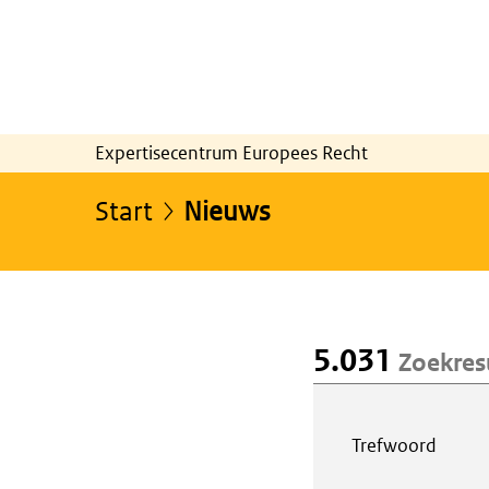
Expertisecentrum Europees Recht
Start
Nieuws
5.031
Zoekres
Webcontent z
Trefwoord