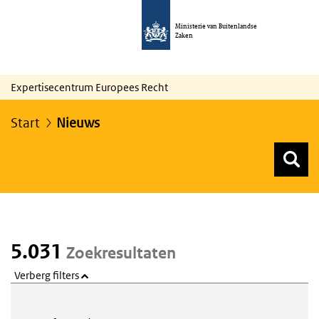
Ministerie van Buitenlandse
Zaken
Expertisecentrum Europees Recht
Start
Nieuws
Z
Z
Top menu zoeken
5.031
Zoekresultaten
Verberg filters
Webcontent zoeken