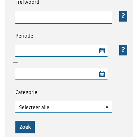
Trefwoord
Trefwoord
Periode
Begindatum van de periode
—
Einddatum van de periode
Categorie
Categorie
Zoek