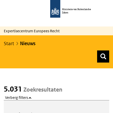
Ministerie van Buitenlandse
Zaken
Expertisecentrum Europees Recht
Start
Nieuws
Z
Z
Top menu zoeken
5.031
Zoekresultaten
Verberg filters
Webcontent zoeken