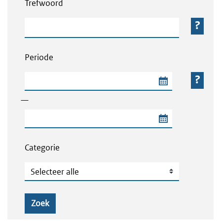
Trefwoord
Trefwoord
Periode
Begindatum van de periode
—
Einddatum van de periode
Categorie
Categorie
Zoek